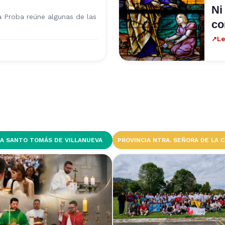
Ni
a Proba reúne algunas de las
co
↗
Le
IA SANTO TOMÁS DE VILLANUEVA
PROVINCIA NTRA. SEÑORA DE LA 