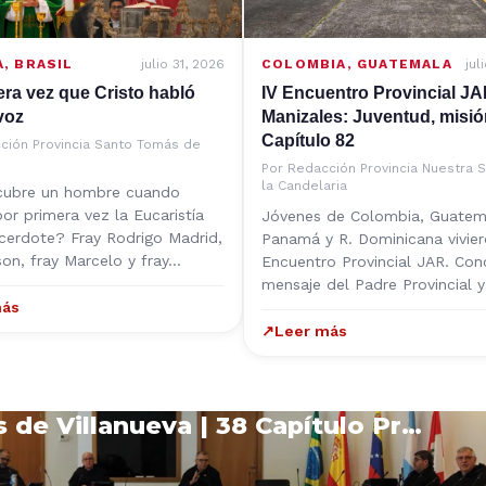
A
,
BRASIL
julio 31, 2026
COLOMBIA
,
GUATEMALA
jul
era vez que Cristo habló
IV Encuentro Provincial J
voz
Manizales: Juventud, misió
Capítulo 82
ción Provincia Santo Tomás de
Por
Redacción Provincia Nuestra 
la Candelaria
cubre un hombre cuando
or primera vez la Eucaristía
Jóvenes de Colombia, Guatem
erdote? Fray Rodrigo Madrid,
Panamá y R. Dominicana vivier
son, fray Marcelo y fray…
Encuentro Provincial JAR. Con
mensaje del Padre Provincial 
más
↗
Leer más