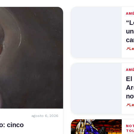
AM
“L
un
ca
↗
Le
AM
El
Ar
no
↗
Le
agosto 6, 2026
o: cinco
NOT
TO