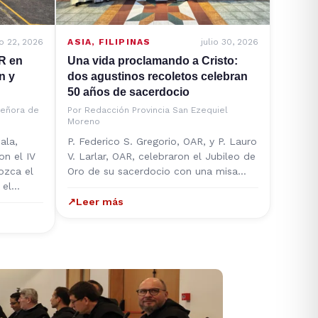
io 22, 2026
ASIA
,
FILIPINAS
julio 30, 2026
AR en
Una vida proclamando a Cristo:
n y
dos agustinos recoletos celebran
50 años de sacerdocio
Señora de
Por
Redacción Provincia San Ezequiel
Moreno
ala,
P. Federico S. Gregorio, OAR, y P. Lauro
on el IV
V. Larlar, OAR, celebraron el Jubileo de
ozca el
Oro de su sacerdocio con una misa…
y el…
↗
Leer más