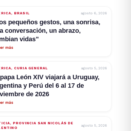
ÉRICA
,
BRASIL
agosto 6, 2026
os pequeños gestos, una sonrisa,
a conversación, un abrazo,
mbian vidas”
er más
ÉRICA
,
CURIA GENERAL
agosto 5, 2026
 papa León XIV viajará a Uruguay,
gentina y Perú del 6 al 17 de
viembre de 2026
er más
ICIA
,
PROVINCIA SAN NICOLÁS DE
agosto 5, 2026
LENTINO