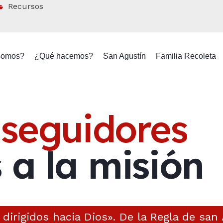
Recursos
somos?
¿Qué hacemos?
San Agustín
Familia Recoleta
 seguidores
 a la misión
dirigidos hacia Dios». De la Regla de san 