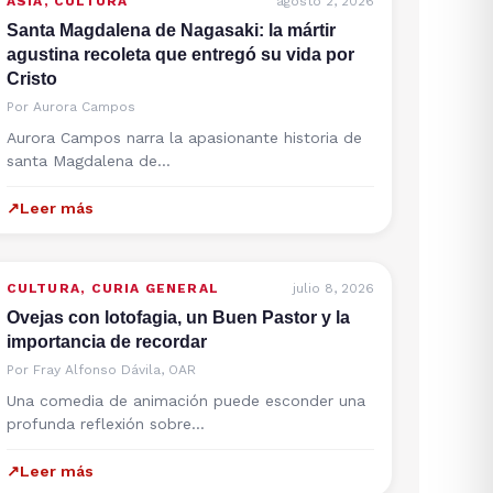
ASIA
,
CULTURA
agosto 2, 2026
Santa Magdalena de Nagasaki: la mártir
agustina recoleta que entregó su vida por
Cristo
Por
Aurora Campos
Aurora Campos narra la apasionante historia de
santa Magdalena de…
↗
Leer más
CULTURA
,
CURIA GENERAL
julio 8, 2026
Ovejas con lotofagia, un Buen Pastor y la
importancia de recordar
Por
Fray Alfonso Dávila, OAR
Una comedia de animación puede esconder una
profunda reflexión sobre…
↗
Leer más