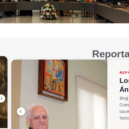
Reporta
REP
Lo
Án
Biog
Cues
sace
hist