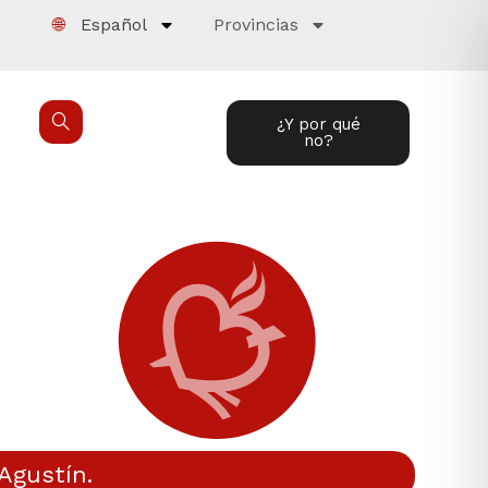
🌐
Español
Provincias
¿Y por qué
no?
Agustín.