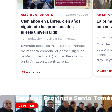
AMÉRICA
,
BRASIL
agosto 4, 2026
AMÉRIC
Cien años en Lábrea, cien años
La prim
siguiendo los procesos de la
con su 
Iglesia universal (II)
Por
Redac
Villanueva
Por
Redacción Provincia San Nicolás
Qué des
Diversos acontecimientos han marcado
celebra p
de manera especial el primer siglo de
como sac
la Misión de los Agustinos Recoletos
fray Dey
en la Amazonía central, en…
↗
Leer 
↗
Leer más