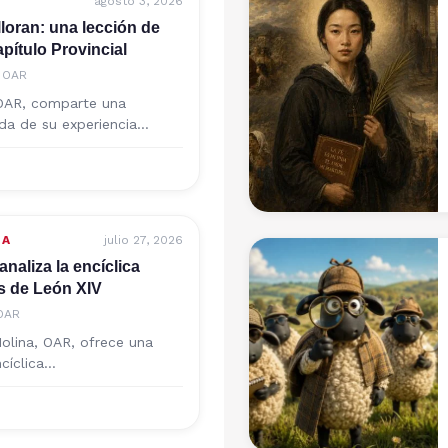
agosto 3, 2026
lloran: una lección de
pítulo Provincial
, OAR
 OAR, comparte una
ida de su experiencia…
LA
julio 27, 2026
naliza la encíclica
s de León XIV
 OAR
olina, OAR, ofrece una
ncíclica…