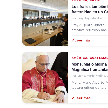
AMÉRICA
,
BRASIL
Los frailes también 
fraternidad en un Ca
Por
Fray Augusto Uriarte
Fray Augusto Uriarte,
emotiva reflexión nac
↗
Leer más
AMÉRICA
,
GUATEMA
Mons. Mario Molina a
Magnifica humanita
Por
Mons. Mario Molina,
Mons. Mario Alberto M
lectura crítica de la e
↗
Leer más