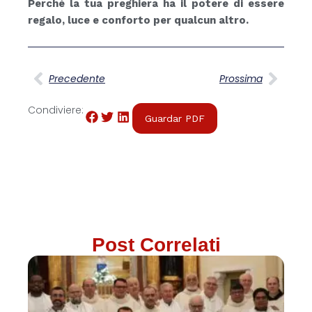
Perché la tua preghiera ha il potere di essere
regalo, luce e conforto per qualcun altro.
Precedente
Prossima
Condiviere:
Guardar PDF
Post Correlati
Tr
pr
c
Ag