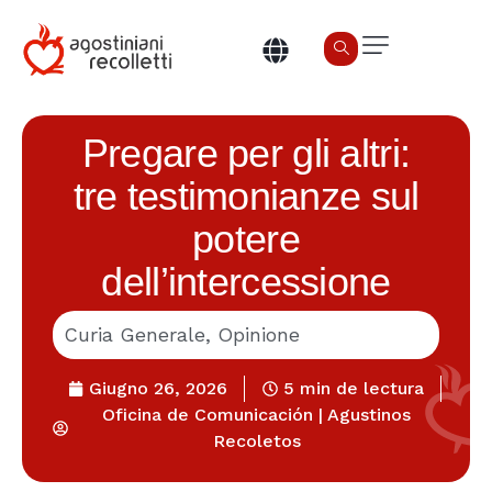
Inizio
Chi siamo
Pregare per gli altri:
Cosa facciamo
tre testimonianze sul
potere
Sant’Agostino
dell’intercessione
Famiglia Recolletta
Curia Generale
,
Opinione
Canale Etico
Giugno 26, 2026
5 min de lectura
Ambienti Sicuri
Oficina de Comunicación | Agustinos
Recoletos