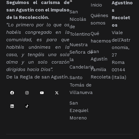
s
Seguimos el carisma de
Agustino
Inicio
san Agustín con el impulso
s
San
Quiénes
de la Recolección.
Recolet
Nicolás
somos
“
Lo primero por lo que os
os
de
habéis congregado en la
Viale
Qué
Tolentino
comunidad, es para que
dell’Astr
hacemos
Nuestra
habitéis unánimes en la
onomia,
San
Señora de
casa, y tengáis una sola
27
Agustín
la
alma y un solo corazón
Roma
Candelaria
dirigidos hacia Dios”.
Familia
00144
De la Regla de san Agustín.
Recoleta
(Italia)
Santo
Tomás de
Villanueva
San
Ezequiel
Moreno